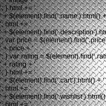
'; } html += '
' + $(element).find('.name').html() +
'; html += '
' + $(element).find('.description').ht
'; var price = $(element).find('.price'
' + price + '
'; } var rating = $(element).find('.rati
' + rating + '
'; } html += '
' + $(element).find('.cart').html() + '
'; html += '
' + $(element).find('.wishlist').html()
'; html += '