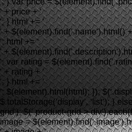
'; } var price = $(element).find('.price
' + price + '
'; } html += '
' + $(element).find('.name').html() +
'; html += '
' + $(element).find('.description').ht
'; var rating = $(element).find('.rating
' + rating + '
'; } html += '
'; $(element).html(html); }); $('.displ
$.totalStorage('display', 'list'); } els
grid'); $('.product-grid > div').each
image = $(element).find('.image').htm
' + image + '