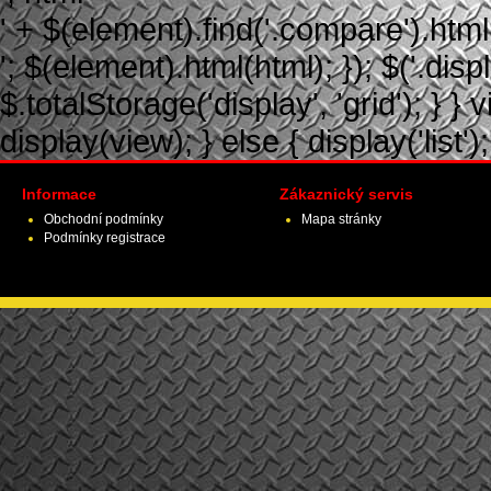
' + $(element).find('.compare').html(
'; $(element).html(html); }); $('.displ
$.totalStorage('display', 'grid'); } } 
display(view); } else { display('list');
Informace
Zákaznický servis
Obchodní podmínky
Mapa stránky
Podmínky registrace