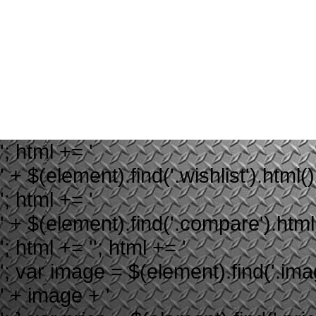
'; html += '
' + $(element).find('.wishlist').html()
'; html += '
' + $(element).find('.compare').html(
'; html += ''; html += '
'; var image = $(element).find('.image
' + image + '