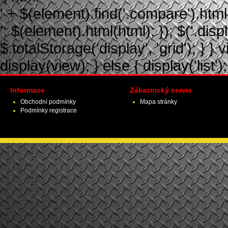
' + $(element).find('.compare').html(
'; $(element).html(html); }); $('.displ
$.totalStorage('display', 'grid'); } } 
display(view); } else { display('list');
Informace
Zákaznický servis
Obchodní podmínky
Mapa stránky
Podmínky registrace