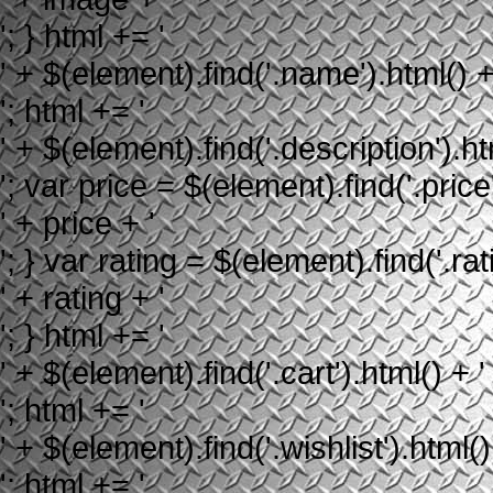
'; } html += '
' + $(element).find('.name').html() +
'; html += '
' + $(element).find('.description').ht
'; var price = $(element).find('.price'
' + price + '
'; } var rating = $(element).find('.rati
' + rating + '
'; } html += '
' + $(element).find('.cart').html() + '
'; html += '
' + $(element).find('.wishlist').html()
'; html += '