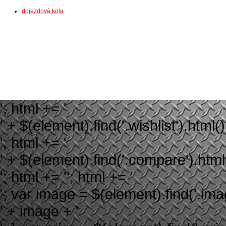
dojezdová kola
'; html += '
' + $(element).find('.wishlist').html()
'; html += '
' + $(element).find('.compare').html(
'; html += ''; html += '
'; var image = $(element).find('.image
' + image + '