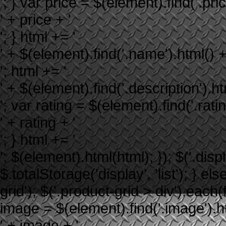
'; } var price = $(element).find('.price
' + price + '
'; } html += '
' + $(element).find('.name').html() +
'; html += '
' + $(element).find('.description').ht
'; var rating = $(element).find('.rating
' + rating + '
'; } html += '
'; $(element).html(html); }); $('.displ
$.totalStorage('display', 'list'); } els
grid'); $('.product-grid > div').each
image = $(element).find('.image').htm
' + image + '