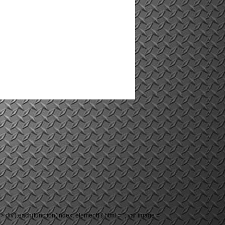
-grid > div').each(function(index, element) { html = ''; var image =