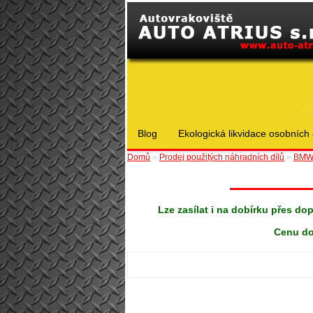
Blog
Ekologická likvidace osobních 
Domů
»
Prodej použitých náhradních dílů
»
BM
Lze zasílat i na dobírku přes do
Cenu do