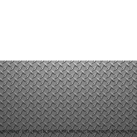
rage('display', 'list'); } else { $('.product-list').attr('class', 'product-grid'); $('.product