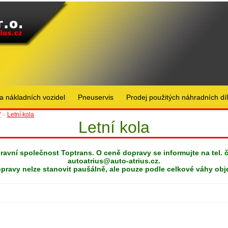
a nákladních vozidel
Pneuservis
Prodej použitých náhradních dí
W
»
Letní kola
Letní kola
pravní společnost Toptrans. O ceně dopravy se informujte na tel. 
autoatrius@auto-atrius.cz
.
pravy nelze stanovit paušálně, ale pouze podle celkové váhy obj