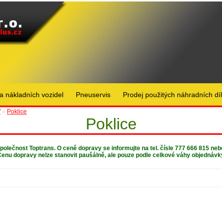
a nákladních vozidel
Pneuservis
Prodej použitých náhradních dí
W
»
Poklice
Poklice
 společnost Toptrans. O ceně dopravy se informujte na tel. čísle 777 666 815 ne
enu dopravy nelze stanovit paušálně, ale pouze podle celkové váhy objednávk