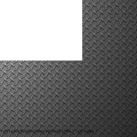
-grid > div').each(function(index, element) { html = ''; var image =