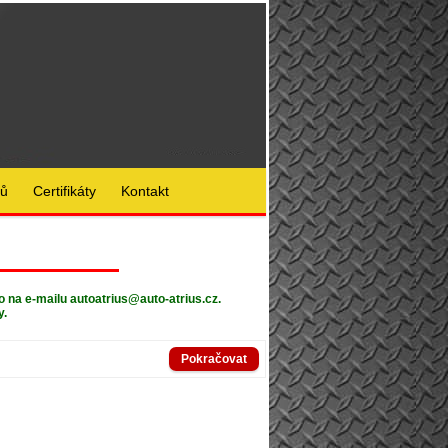
lů
Certifikáty
Kontakt
bo na e-mailu
autoatrius@auto-atrius.cz
.
y.
Pokračovat