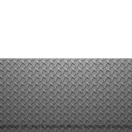
rage('display', 'list'); } else { $('.product-list').attr('class', 'product-grid'); $('.product