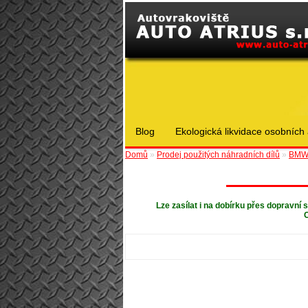
Blog
Ekologická likvidace osobních 
Domů
»
Prodej použitých náhradních dílů
»
BM
Lze zasílat i na dobírku přes dopravní
C