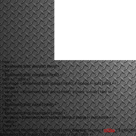
'; html += '
' + $(element).find('.wishlist').html() + '
'; html += '
' + $(element).find('.compare').html() + '
'; html += ''; html += '
'; var image = $(element).find('.image').html(); if (image != null) { html += '
' + image + '
'; } var price = $(element).find('.price').html(); if (price != null) { html += '
' + price + '
'; } html += '
' + $(element).find('.name').html() + '
'; html += '
' + $(element).find('.description').html() + '
'; var rating = $(element).find('.rating').html(); if (rating != null) { html += '
' + rating + '
'; } html += '
'; $(element).html(html); }); $('.display').html('
Zobrazit:
seznam
/
mřížka
'); $.totalSto
$(element).find('.image').html(); if (image != null) { html += '