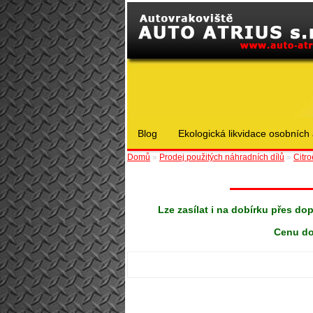
Blog
Ekologická likvidace osobních 
Domů
»
Prodej použitých náhradních dílů
»
Citr
Lze zasílat i na dobírku přes do
Cenu do