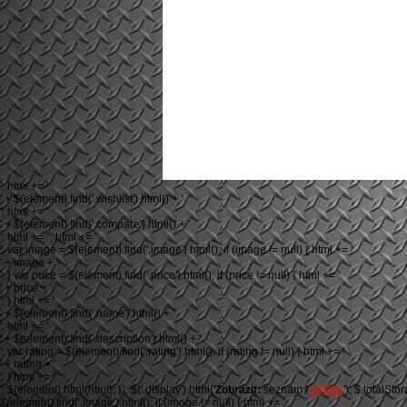
'; html += '
' + $(element).find('.wishlist').html() + '
'; html += '
' + $(element).find('.compare').html() + '
'; html += ''; html += '
'; var image = $(element).find('.image').html(); if (image != null) { html += '
' + image + '
'; } var price = $(element).find('.price').html(); if (price != null) { html += '
' + price + '
'; } html += '
' + $(element).find('.name').html() + '
'; html += '
' + $(element).find('.description').html() + '
'; var rating = $(element).find('.rating').html(); if (rating != null) { html += '
' + rating + '
'; } html += '
'; $(element).html(html); }); $('.display').html('
Zobrazit:
seznam
/
mřížka
'); $.totalSto
$(element).find('.image').html(); if (image != null) { html += '