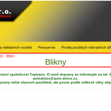
a nákladních vozidel
Pneuservis
Prodej použitých náhradních dí
oën
»
Blikny
Blikny
pravní společnost Toptrans. O ceně dopravy se informujte na tel. 
autoatrius@auto-atrius.cz
.
pravy nelze stanovit paušálně, ale pouze podle celkové váhy obj