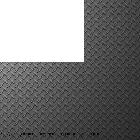
-grid > div').each(function(index, element) { html = ''; var image =