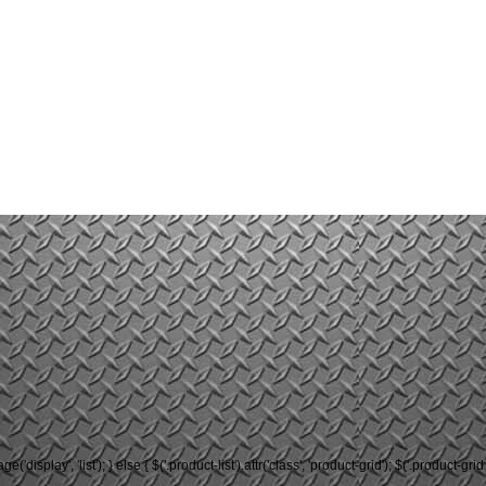
rage('display', 'list'); } else { $('.product-list').attr('class', 'product-grid'); $('.product