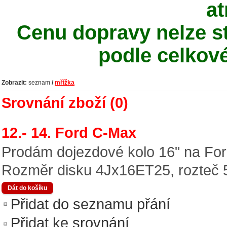
at
Cenu dopravy nelze st
podle celkov
Zobrazit:
seznam
/
mřížka
Srovnání zboží (0)
12.- 14. Ford C-Max
Prodám dojezdové kolo 16" na For
Rozměr disku 4Jx16ET25, rozteč 5
Přidat do seznamu přání
Přidat ke srovnání