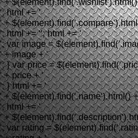
' + $(element).find('.wishlist').html()
'; html += '
' + $(element).find('.compare').html(
'; html += ''; html += '
'; var image = $(element).find('.image
' + image + '
'; } var price = $(element).find('.price
' + price + '
'; } html += '
' + $(element).find('.name').html() +
'; html += '
' + $(element).find('.description').ht
'; var rating = $(element).find('.rating
' + rating + '