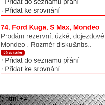
Přidat do seznamu přání
Přidat ke srovnání
74. Ford Kuga, S Max, Mondeo
Prodám rezervní, úzké, dojezdové
Mondeo . Rozměr disku&nbs..
Přidat do seznamu přání
Přidat ke srovnání
'; html += '