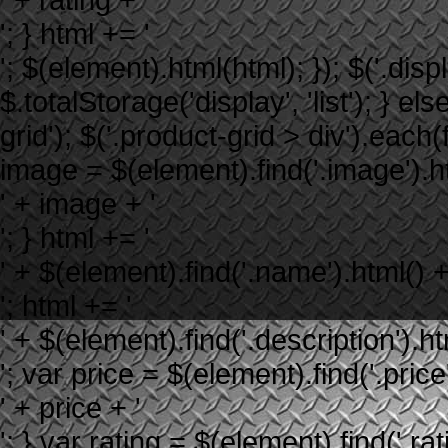
'; } html += '
'; $(element).html(html); }); $('.displ
$.totalStorage('display', 'list'); } els
grid'); $('.product-grid > div').each
image = $(element).find('.image').htm
' + image + '
'; } html += '
' + $(element).find('.name').html() +
'; html += '
' + $(element).find('.description').ht
'; var price = $(element).find('.price'
' + price + '
'; } var rating = $(element).find('.rati