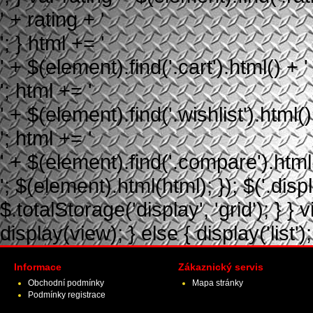
' + rating + '
'; } html += '
' + $(element).find('.cart').html() + '
'; html += '
' + $(element).find('.wishlist').html()
'; html += '
' + $(element).find('.compare').html(
'; $(element).html(html); }); $('.displ
$.totalStorage('display', 'grid'); } } 
display(view); } else { display('list');
Informace
Zákaznický servis
Obchodní podmínky
Mapa stránky
Podmínky registrace