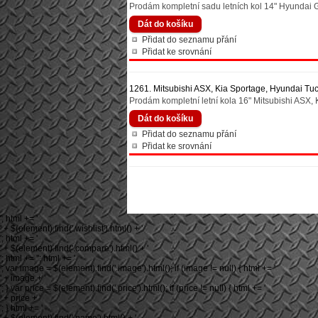
Prodám kompletní sadu letních kol 14" Hyundai Getz
Přidat do seznamu přání
Přidat ke srovnání
1261. Mitsubishi ASX, Kia Sportage, Hyundai Tu
Prodám kompletní letní kola 16" Mitsubishi ASX,
Přidat do seznamu přání
Přidat ke srovnání
'; html += '
' + $(element).find('.wishlist').html() + '
'; html += '
' + $(element).find('.compare').html() + '
'; html += ''; html += '
'; var image = $(element).find('.image').html(); if (image != null) { html += '
' + image + '
'; } var price = $(element).find('.price').html(); if (price != null) { html += '
' + price + '
'; } html += '