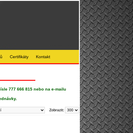
lů
Certifikáty
Kontakt
čísle 777 666 815 nebo na e-mailu
ednávky.
Zobrazit: