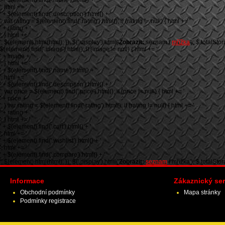
' + $(element).find('.name').html() + '
'; html += '
' + $(element).find('.description').html() + '
'; var rating = $(element).find('.rating').html(); if (rating != null) { html += '
' + rating + '
'; } html += '
'; $(element).html(html); }); $('.display').html('
Zobrazit:
seznam
/
mřížka
'); $.totalSto
$(element).find('.image').html(); if (image != null) { html += '
' + image + '
'; } html += '
' + $(element).find('.name').html() + '
'; html += '
' + $(element).find('.description').html() + '
'; var price = $(element).find('.price').html(); if (price != null) { html += '
' + price + '
'; } var rating = $(element).find('.rating').html(); if (rating != null) { html += '
' + rating + '
'; } html += '
' + $(element).find('.cart').html() + '
'; html += '
' + $(element).find('.wishlist').html() + '
'; html += '
' + $(element).find('.compare').html() + '
'; $(element).html(html); }); $('.display').html('
Zobrazit:
seznam
/
mřížka'); $.totalStorag
Informace
Zákaznický ser
Obchodní podmínky
Mapa stránky
Podmínky registrace