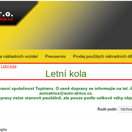
a nákladních vozidel
Pneuservis
Prodej použitých náhradních dí
»
Letní kola
Letní kola
pravní společnost Toptrans. O ceně dopravy se informujte na tel. 
autoatrius@auto-atrius.cz
.
pravy nelze stanovit paušálně, ale pouze podle celkové váhy obj
Řadit podle:
Agila