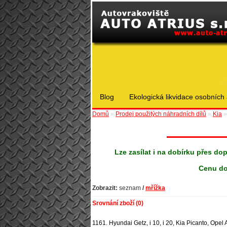
Blog
Ekologická likvidace osobních 
Domů
»
Prodej použitých náhradních dílů
»
Kia
Lze zasílat i na dobírku přes do
Cenu do
Zobrazit:
seznam
/
mřížka
Srovnání zboží (0)
1161. Hyundai Getz, i 10, i 20, Kia Picanto, Opel 