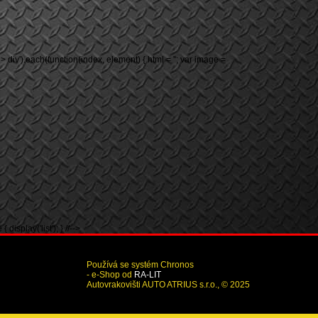
-grid > div').each(function(index, element) { html = ''; var image =
 display('list'); } //-->
Používá se systém Chronos
- e-Shop od
RA-LIT
Autovrakovišti AUTO ATRIUS s.r.o., © 2025