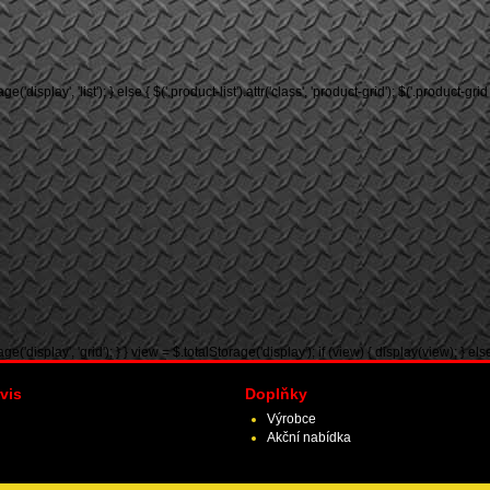
rage('display', 'list'); } else { $('.product-list').attr('class', 'product-grid'); $('.product
e('display', 'grid'); } } view = $.totalStorage('display'); if (view) { display(view); } else {
vis
Doplňky
Výrobce
Akční nabídka