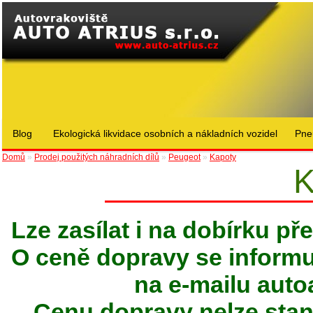
Blog
Ekologická likvidace osobních a nákladních vozidel
Pne
Domů
»
Prodej použitých náhradních dílů
»
Peugeot
»
Kapoty
K
Lze zasílat i na dobírku p
O ceně dopravy se informuj
na e-mailu
auto
Cenu dopravy nelze stan