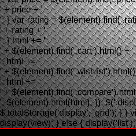
' + price + '
'; } var rating = $(element).find('.rati
' + rating + '
'; } html += '
' + $(element).find('.cart').html() + '
'; html += '
' + $(element).find('.wishlist').html()
'; html += '
' + $(element).find('.compare').html(
'; $(element).html(html); }); $('.displ
$.totalStorage('display', 'grid'); } } 
display(view); } else { display('list');