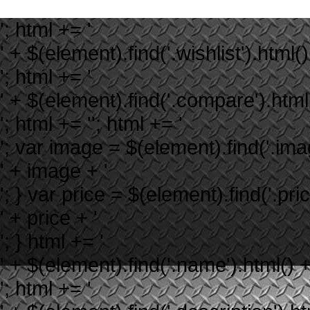
'; html += '
' + $(element).find('.wishlist').html()
'; html += '
' + $(element).find('.compare').html(
'; html += ''; html += '
'; var image = $(element).find('.image
' + image + '
'; } var price = $(element).find('.price
' + price + '
'; } html += '
' + $(element).find('.name').html() +
'; html += '