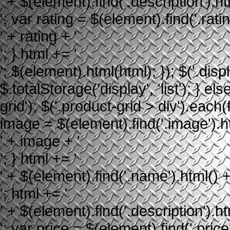
' + $(element).find('.description').ht
'; var rating = $(element).find('.rating
' + rating + '
'; } html += '
'; $(element).html(html); }); $('.displ
$.totalStorage('display', 'list'); } els
grid'); $('.product-grid > div').each
image = $(element).find('.image').htm
' + image + '
'; } html += '
' + $(element).find('.name').html() +
'; html += '
' + $(element).find('.description').ht
'; var price = $(element).find('.price'