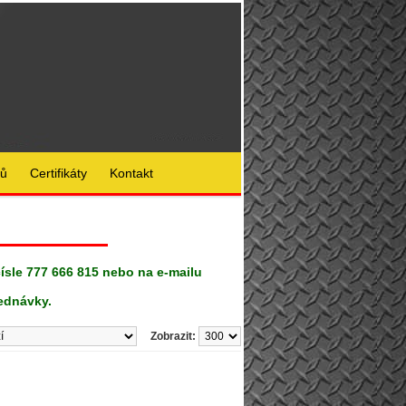
lů
Certifikáty
Kontakt
čísle 777 666 815 nebo na e-mailu
ednávky.
Zobrazit: