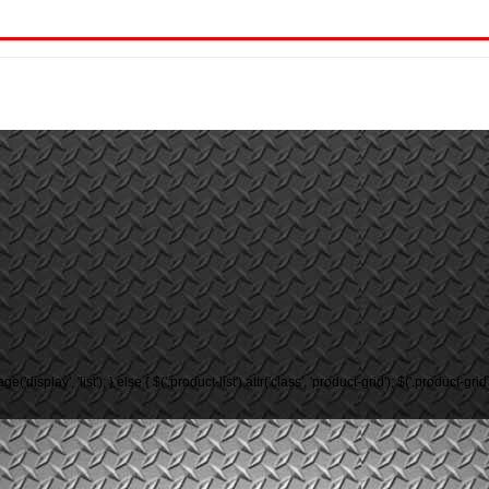
rage('display', 'list'); } else { $('.product-list').attr('class', 'product-grid'); $('.product