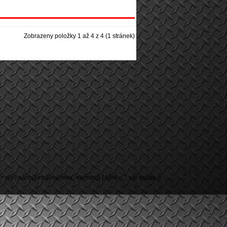
Zobrazeny položky 1 až 4 z 4 (1 stránek)
-grid > div').each(function(index, element) { html = ''; var image =