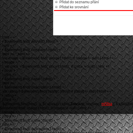
Přidat do seznamu přání
Přidat ke srovnání
'; html += '
' + $(element).find('.wishlist').html() + '
'; html += '
' + $(element).find('.compare').html() + '
'; html += ''; html += '
'; var image = $(element).find('.image').html(); if (image != null) { html += '
' + image + '
'; } var price = $(element).find('.price').html(); if (price != null) { html += '
' + price + '
'; } html += '
' + $(element).find('.name').html() + '
'; html += '
' + $(element).find('.description').html() + '
'; var rating = $(element).find('.rating').html(); if (rating != null) { html += '
' + rating + '
'; } html += '
'; $(element).html(html); }); $('.display').html('
Zobrazit:
seznam
/
mřížka
'); $.totalSto
$(element).find('.image').html(); if (image != null) { html += '
' + image + '
'; } html += '
' + $(element).find('.name').html() + '
'; html += '
' + $(element).find('.description').html() + '