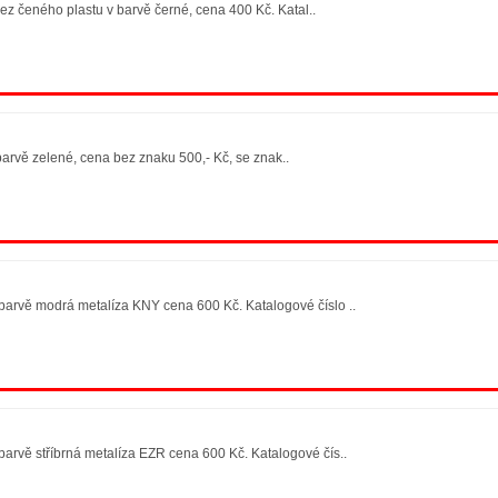
z čeného plastu v barvě černé, cena 400 Kč. Katal..
rvě zelené, cena bez znaku 500,- Kč, se znak..
arvě modrá metalíza KNY cena 600 Kč. Katalogové číslo ..
arvě stříbrná metalíza EZR cena 600 Kč. Katalogové čís..