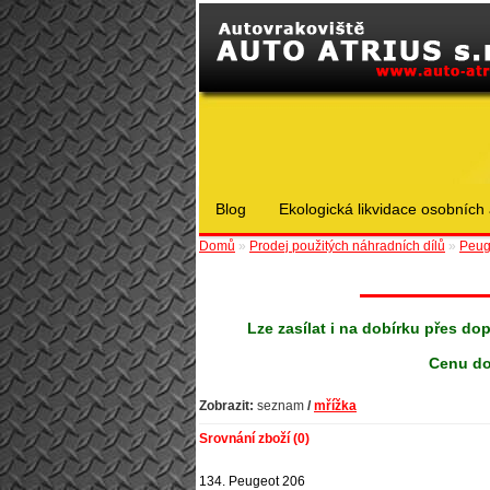
Blog
Ekologická likvidace osobních 
Domů
»
Prodej použitých náhradních dílů
»
Peug
Lze zasílat i na dobírku přes do
Cenu do
Zobrazit:
seznam
/
mřížka
Srovnání zboží (0)
134. Peugeot 206