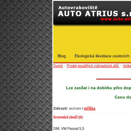
Blog
Ekologická likvidace osobních 
Domů
»
Prodej použitých náhradních dílů
»
Volk
Lze zasílat i na dobírku přes do
Cenu do
Zobrazit:
seznam
/
mřížka
Srovnání zboží (0)
288. VW Passat 5,5