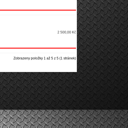
2 500,00 Kč
Zobrazeny položky 1 až 5 z 5 (1 stránek)