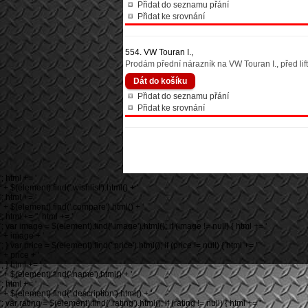
Přidat do seznamu přání
Přidat ke srovnání
554. VW Touran I.,
Prodám přední nárazník na VW Touran I., před lif
Přidat do seznamu přání
Přidat ke srovnání
'; html += '
' + $(element).find('.wishlist').html() + '
'; html += '
' + $(element).find('.compare').html() + '
'; html += ''; html += '
'; var image = $(element).find('.image').html(); if (image != null) { html += '
' + image + '
'; } var price = $(element).find('.price').html(); if (price != null) { html += '
' + price + '
'; } html += '
' + $(element).find('.name').html() + '
'; html += '
' + $(element).find('.description').html() + '
'; var rating = $(element).find('.rating').html(); if (rating != null) { html += '