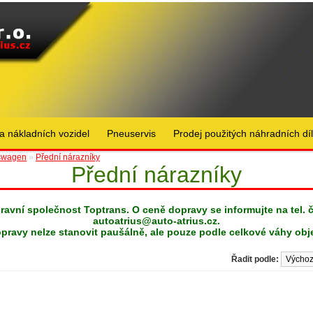
a nákladních vozidel
Pneuservis
Prodej použitých náhradních dí
swagen
»
Přední nárazníky
Přední nárazníky
pravní společnost Toptrans. O ceně dopravy se informujte na tel. 
autoatrius@auto-atrius.cz
.
pravy nelze stanovit paušálně, ale pouze podle celkové váhy obj
Řadit podle: