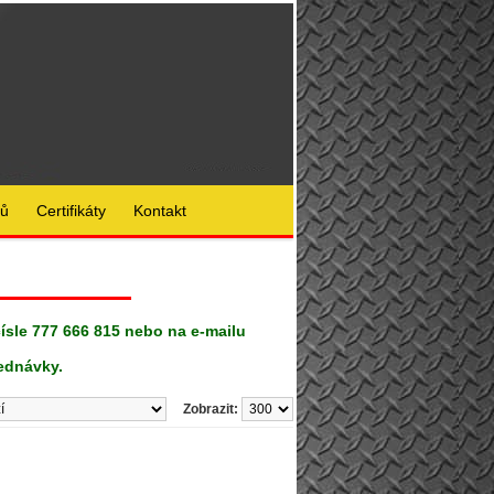
lů
Certifikáty
Kontakt
čísle 777 666 815 nebo na e-mailu
ednávky.
Zobrazit: