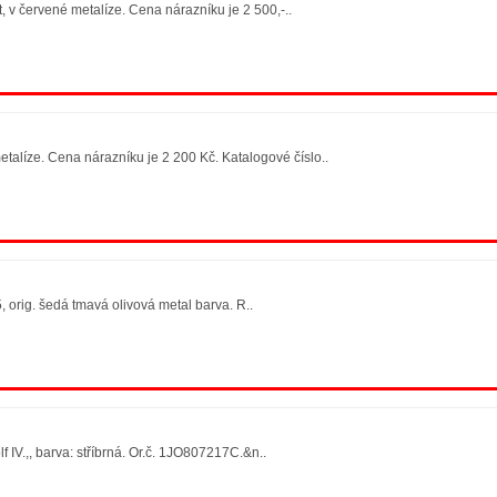
, v červené metalíze. Cena nárazníku je 2 500,-..
talíze. Cena nárazníku je 2 200 Kč. Katalogové číslo..
orig. šedá tmavá olivová metal barva. R..
IV.,, barva: stříbrná. Or.č. 1JO807217C.&n..