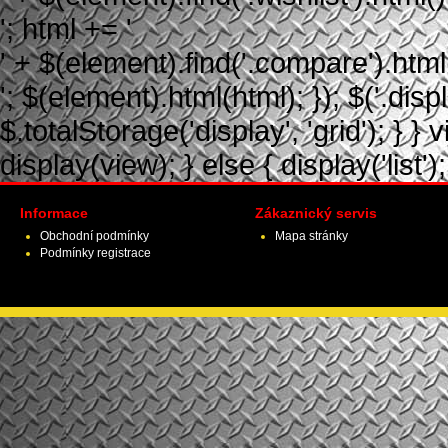
'; html += '
' + $(element).find('.compare').html(
'; $(element).html(html); }); $('.displ
$.totalStorage('display', 'grid'); } } 
display(view); } else { display('list');
Informace
Zákaznický servis
Obchodní podmínky
Mapa stránky
Podmínky registrace