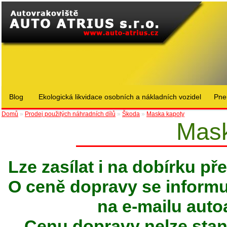
Blog
Ekologická likvidace osobních a nákladních vozidel
Pne
Domů
»
Prodej použitých náhradních dílů
»
Škoda
»
Maska kapoty
Mask
Lze zasílat i na dobírku p
O ceně dopravy se informuj
na e-mailu
auto
Cenu dopravy nelze stan