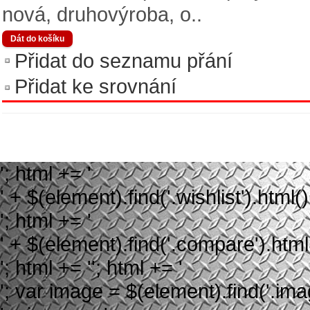
nová, druhovýroba, o..
Přidat do seznamu přání
Přidat ke srovnání
'; html += '
' + $(element).find('.wishlist').html()
'; html += '
' + $(element).find('.compare').html(
'; html += ''; html += '
'; var image = $(element).find('.image