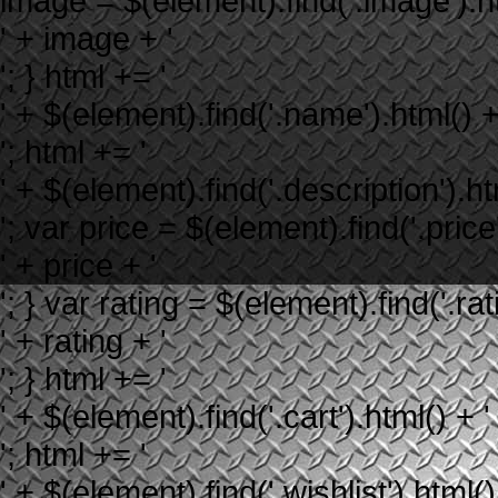
image = $(element).find('.image').htm
' + image + '
'; } html += '
' + $(element).find('.name').html() +
'; html += '
' + $(element).find('.description').ht
'; var price = $(element).find('.price'
' + price + '
'; } var rating = $(element).find('.rati
' + rating + '
'; } html += '
' + $(element).find('.cart').html() + '
'; html += '
' + $(element).find('.wishlist').html()