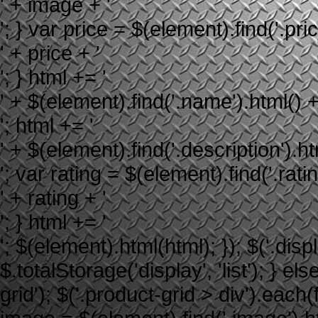
' + image + '
'; } var price = $(element).find('.price
' + price + '
'; } html += '
' + $(element).find('.name').html() +
'; html += '
' + $(element).find('.description').ht
'; var rating = $(element).find('.rating
' + rating + '
'; } html += '
'; $(element).html(html); }); $('.displ
$.totalStorage('display', 'list'); } els
grid'); $('.product-grid > div').each