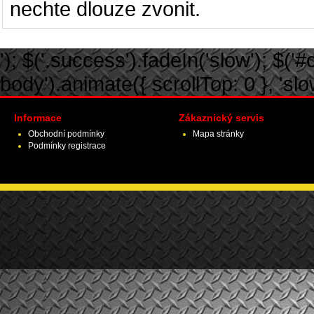
nechte dlouze zvonit.
'); $('.success').fadeIn('slow'); $('#ca
body').animate({ scrollTop: 0 }, 'slow')
Informace
Zákaznický servis
Obchodní podmínky
Mapa stránky
Podmínky registrace