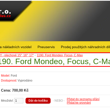
a nákladních vozidel
Pneuservis
Prodej použitých náhradních dí
 - plechové 15", 16", 17"
»
1190. Ford Mondeo, Focus, C-Max
190. Ford Mondeo, Focus, C-M
Model:
Ford
Dostupnost:
Vyprodáno
Cena: 700,00 Kč
Přidat do seznamu přání
Množství:
- NEBO -
Přidat ke srovnání