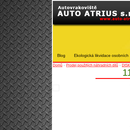
Blog
Ekologická likvidace osobních 
Domů
»
Prodej použitých náhradních dílů
»
DISKY
1