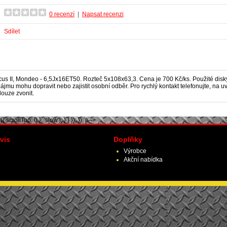
0 recenzí
|
Napsat recenzi
Sdílet
cus II, Mondeo
- 6,5Jx16ET50. Rozteč 5x108x63,3. Cena je 700 Kč/ks. Použité disk
zájmu mohu dopravit nebo zajistit osobní odběr. Pro rychlý kontakt telefonujte, n
louze zvonit.
scrollTop: 0 }, 'slow'); } } }); }); //-->
vis
Doplňky
Výrobce
Akční nabídka