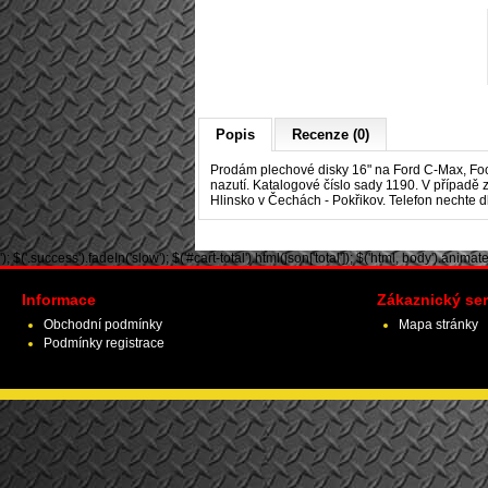
Popis
Recenze (0)
Prodám plechové disky 16" na
Ford C-Max, Fo
nazutí. Katalogové číslo sady 1190. V případě 
Hlinsko v Čechách - Pokřikov. Telefon nechte d
'); $('.success').fadeIn('slow'); $('#cart-total').html(json['total']); $('html, body').animate({ 
Informace
Zákaznický ser
Obchodní podmínky
Mapa stránky
Podmínky registrace