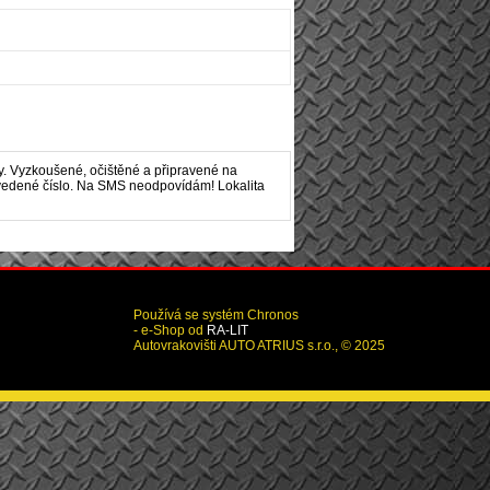
y. Vyzkoušené, očištěné a připravené na
a uvedené číslo. Na SMS neodpovídám! Lokalita
Používá se systém Chronos
- e-Shop od
RA-LIT
Autovrakovišti AUTO ATRIUS s.r.o., © 2025