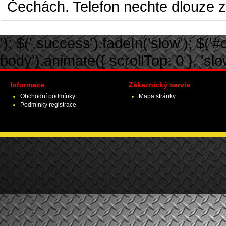
Čechách. Telefon nechte dlouze z
'); $('.success').fadeIn('slow'); $('#ca
body').animate({ scrollTop: 0 }, 'slow')
Informace
Zákaznický servis
Obchodní podmínky
Mapa stránky
Podmínky registrace