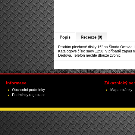
Popis
Recenze (0)
Prodám plechové disky 15" na
Škoda Octavia I
Katalogové číslo sady 1258. V případě zájmu mo
Dědová. Telefon nechte dlouze zvonit.
'); $('.success').fadeIn('slow'); $('#cart-total').html(json['total']); $('html, body').animate({ 
Informace
Zákaznický ser
Obchodní podmínky
Mapa stránky
Podmínky registrace