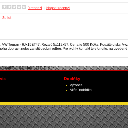
0 recenzí
|
Napsat recenzi
Sdílet
I, VW Touran
- 6Jx15ET47. Rozteč 5x112x57. Cena je 500 Kč/ks. Použité disky. Vyz
hu dopravit nebo zajistit osobní odběr. Pro rychlý kontakt telefonujte, na uveden
scrollTop: 0 }, 'slow'); } } }); }); //-->
vis
Doplňky
Výrobce
Akční nabídka