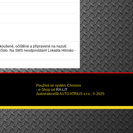
koušené, očištěné a připravené na nazutí.
é číslo. Na SMS neodpovídám! Lokalita Hlinsko -
Používá se systém Chronos
- e-Shop od
RA-LIT
Autovrakovišti AUTO ATRIUS s.r.o., © 2025