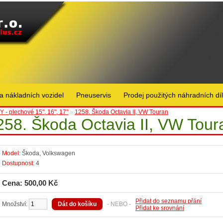
a nákladních vozidel
Pneuservis
Prodej použitých náhradních dí
 - plechové 15", 16", 17"
»
1258. Škoda Octavia II, VW Touran
258. Škoda Octavia II, VW Tour
Model:
Škoda, Volkswagen
Dostupnost:
4
Cena: 500,00 Kč
Přidat do seznamu přání
Množství:
- NEBO -
Přidat ke srovnání