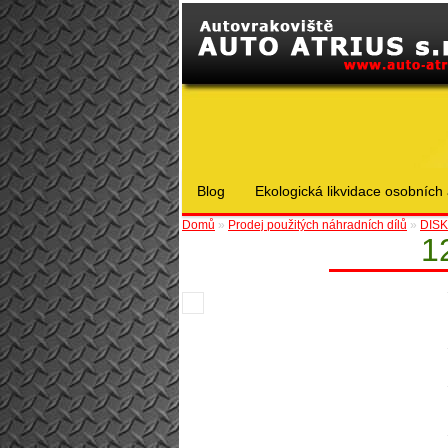
Blog
Ekologická likvidace osobních 
Domů
»
Prodej použitých náhradních dílů
»
DISKY
1