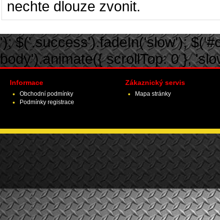
nechte dlouze zvonit.
'); $('.success').fadeIn('slow'); $('#ca
body').animate({ scrollTop: 0 }, 'slow')
Informace
Zákaznický servis
Obchodní podmínky
Mapa stránky
Podmínky registrace