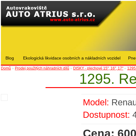
Blog
Ekologická likvidace osobních a nákladních vozidel
Pne
Domů
»
Prodej použitých náhradních dílů
»
DISKY - plechové 15", 16", 17"
»
1295
1295. Re
Model:
Renau
Dostupnost:
Cena: 600