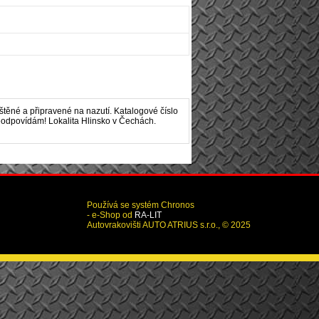
těné a připravené na nazutí. Katalogové číslo
neodpovídám! Lokalita Hlinsko v Čechách.
Používá se systém Chronos
- e-Shop od
RA-LIT
Autovrakovišti AUTO ATRIUS s.r.o., © 2025