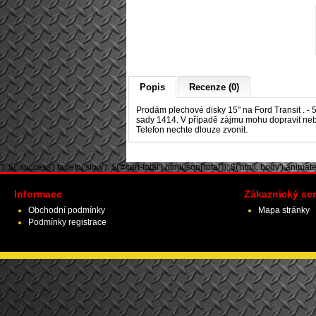
Popis
Recenze (0)
Prodám plechové disky 15" na Ford Transit
.
- 
sady 1414. V případě zájmu mohu dopravit nebo
Telefon nechte dlouze zvonit.
'); $('.success').fadeIn('slow'); $('#cart-total').html(json['total']); $('html, body').animate({ 
Informace
Zákaznický ser
Obchodní podmínky
Mapa stránky
Podmínky registrace