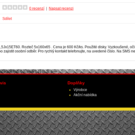
0 recenzí
|
Napsat recenzi
Sdílet
5,5Jx15ET60. Rozteč 5x160x65 . Cena je 600 Kč/ks. Použité disky. Vyzkoušené, očiš
 zajistit osobní odběr. Pro rychlý kontakt telefonujte, na uvedené číslo. Na SMS 
scrollTop: 0 }, 'slow'); } } }); }); //-->
vis
Doplňky
Výrobce
Akční nabídka