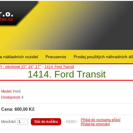
a nákladních vozidel
Pneuservis
Prodej použitých náhradních dí
 - plechové 15", 16", 17"
»
1414. Ford Transit
1414. Ford Transit
Model:
Ford
Dostupnost:
4
Cena: 600,00 Kč
Přidat do seznamu přání
Množství:
- NEBO -
Přidat ke srovnání