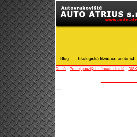
Blog
Ekologická likvidace osobních 
Domů
»
Prodej použitých náhradních dílů
»
DISKY