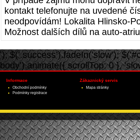
kontakt telefonujte na uvedené č
neodpovídám! Lokalita Hlinsko-Pok
Možnost dalších dílů na auto-atri
'); $('.success').fadeIn('slow'); $('#ca
body').animate({ scrollTop: 0 }, 'slow')
Informace
Zákaznický servis
Obchodní podmínky
Mapa stránky
Podmínky registrace