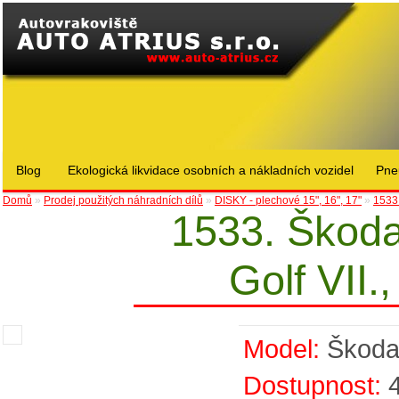
Blog
Ekologická likvidace osobních a nákladních vozidel
Pne
Domů
»
Prodej použitých náhradních dílů
»
DISKY - plechové 15", 16", 17"
»
1533.
1533. Škoda
Golf VII.,
Model:
Škod
Dostupnost: