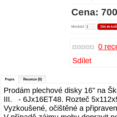
Cena: 700
Množství:
0 rec
Sdílet
Popis
Recenze (0)
Prodám plechové disky 16" na
Šk
III.
- 6Jx16ET48. Rozteč 5x112x57
Vyzkoušené, očištěné a připraven
V případě zájmu mohu dopravit neb