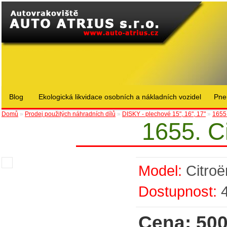
Blog
Ekologická likvidace osobních a nákladních vozidel
Pne
Domů
»
Prodej použitých náhradních dílů
»
DISKY - plechové 15", 16", 17"
»
1655.
1655. C
Model:
Citroë
Dostupnost:
Cena: 500