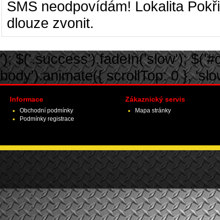
SMS neodpovídám! Lokalita Pokři
dlouze zvonit.
'); $('.success').fadeIn('slow'); $('#ca
body').animate({ scrollTop: 0 }, 'slow')
Informace
Zákaznický servis
Obchodní podmínky
Mapa stránky
Podmínky registrace