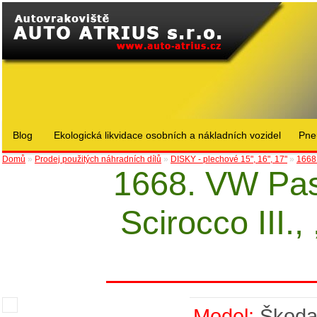
Blog
Ekologická likvidace osobních a nákladních vozidel
Pne
Domů
»
Prodej použitých náhradních dílů
»
DISKY - plechové 15", 16", 17"
»
1668.
1668. VW Pas
Scirocco III.,
Model:
Škod