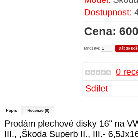
Dostupnost:
Cena: 600
Množství:
0 rec
Sdílet
Popis
Recenze (0)
Prodám plechové disky 16" na
VW
III., ,Škoda Superb II., III.
- 6,5Jx1