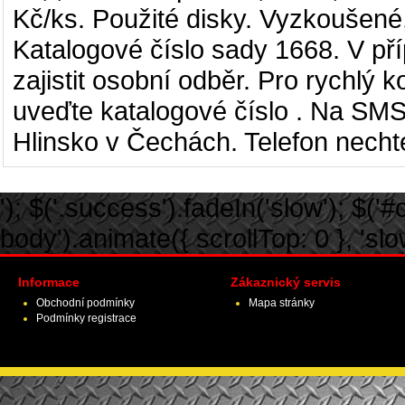
Kč/ks. Použité disky. Vyzkoušené,
Katalogové číslo sady 1668. V p
zajistit osobní odběr. Pro rychlý 
uveďte katalogové číslo . Na SMS
Hlinsko v Čechách. Telefon nechte
'); $('.success').fadeIn('slow'); $('#ca
body').animate({ scrollTop: 0 }, 'slow')
Informace
Zákaznický servis
Obchodní podmínky
Mapa stránky
Podmínky registrace