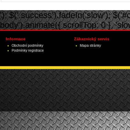
'); $('.success').fadeIn('slow'); $('#ca
body').animate({ scrollTop: 0 }, 'slow')
Informace
Zákaznický servis
Obchodní podmínky
Mapa stránky
Podmínky registrace