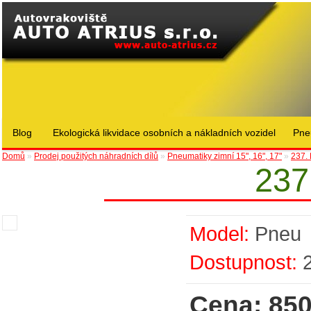
Blog
Ekologická likvidace osobních a nákladních vozidel
Pne
Domů
»
Prodej použitých náhradních dílů
»
Pneumatiky zimní 15", 16", 17"
»
237.
237
Model:
Pneu
Dostupnost:
Cena: 850