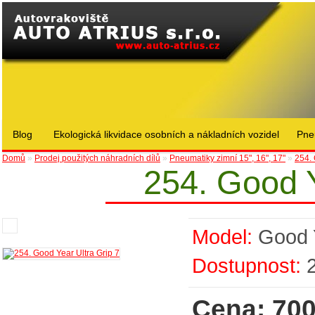
Blog
Ekologická likvidace osobních a nákladních vozidel
Pne
Domů
»
Prodej použitých náhradních dílů
»
Pneumatiky zimní 15", 16", 17"
»
254. 
254. Good Y
Model:
Good 
Dostupnost:
Cena: 700