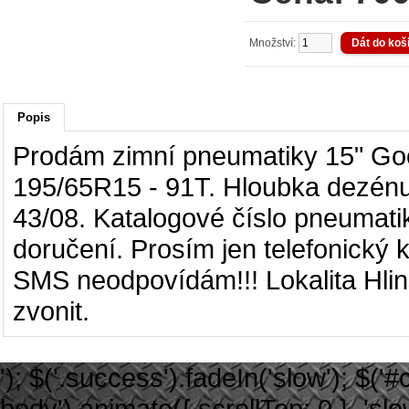
Množství:
Popis
Prodám zimní pneumatiky 15"
Goo
195/65R15 - 91T. Hloubka dezénu
43/08. Katalogové číslo pneumati
doručení. Prosím jen telefonický 
SMS neodpovídám!!! Lokalita Hlin
zvonit.
'); $('.success').fadeIn('slow'); $('#ca
body').animate({ scrollTop: 0 }, 'slow')