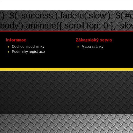
'); $('.success').fadeIn('slow'); $('#ca
body').animate({ scrollTop: 0 }, 'slow')
Informace
Zákaznický servis
Obchodní podmínky
Mapa stránky
Podmínky registrace