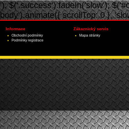
'); $('.success').fadeIn('slow'); $('#ca
body').animate({ scrollTop: 0 }, 'slow')
Informace
Zákaznický servis
Obchodní podmínky
Mapa stránky
Podmínky registrace