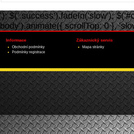
'); $('.success').fadeIn('slow'); $('#ca
body').animate({ scrollTop: 0 }, 'slow')
Informace
Zákaznický servis
Obchodní podmínky
Mapa stránky
Podmínky registrace