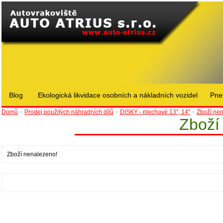
Blog
Ekologická likvidace osobních a nákladních vozidel
Pne
Domů
»
Prodej použitých náhradních dílů
»
DISKY - plechové 13", 14"
»
Zboží ne
Zboží
Zboží nenalezeno!