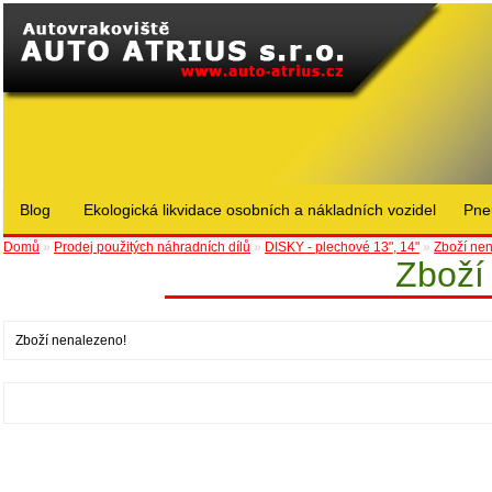
Blog
Ekologická likvidace osobních a nákladních vozidel
Pne
Domů
»
Prodej použitých náhradních dílů
»
DISKY - plechové 13", 14"
»
Zboží ne
Zboží
Zboží nenalezeno!