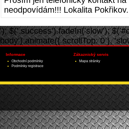
neodpovídám!!! Lokalita Pokřikov.
'); $('.success').fadeIn('slow'); $('#ca
body').animate({ scrollTop: 0 }, 'slow')
Informace
Zákaznický servis
Obchodní podmínky
Mapa stránky
Podmínky registrace