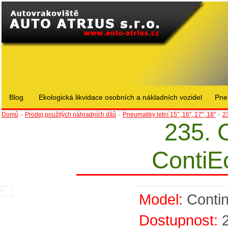
Blog
Ekologická likvidace osobních a nákladních vozidel
Pne
Domů
»
Prodej použitých náhradních dílů
»
Pneumatiky letní 15", 16", 17", 18"
»
2
235. 
ContiE
Model:
Contin
Dostupnost: