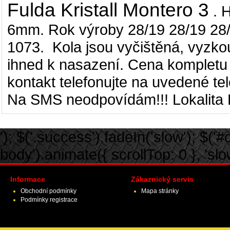
Fulda Kristall Montero 3
. 
6mm. Rok výroby 28/19 28/19 28/
1073. Kola jsou vyčištěná, vyzk
ihned k nasazení. Cena kompletu 
kontakt telefonujte na uvedené tel
Na SMS neodpovídám!!! Lokalita P
'); $('.success').fadeIn('slow'); $('#ca
body').animate({ scrollTop: 0 }, 'slow')
Informace
Zákaznický servis
Obchodní podmínky
Mapa stránky
Podmínky registrace