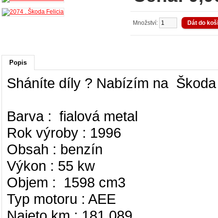
Množství:
Popis
Sháníte díly ? Nabízím na Škoda F
Barva : fialová metal
Rok výroby : 1996
Obsah : benzín
Výkon : 55 kw
Objem : 1598 cm3
Typ motoru : AEE
Najeto km : 181 089