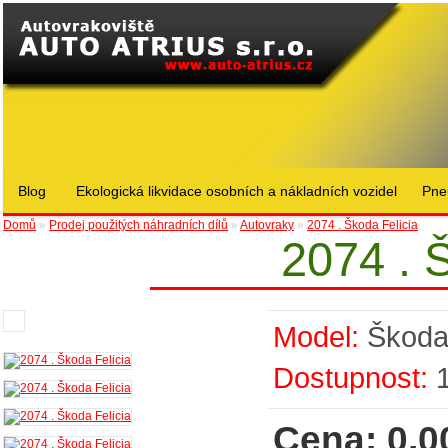
Blog
Ekologická likvidace osobních a nákladních vozidel
Pne
Domů
»
Prodej použitých náhradních dílů
»
Autovraky
»
2074 . Škoda Felicia
2074 . 
Model:
Škod
Dostupnost:
Cena: 0,0