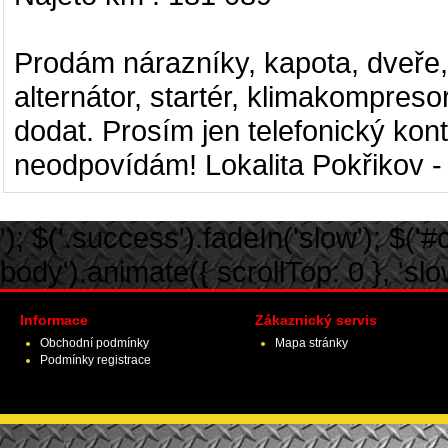
Prodám nárazníky, kapota, dveře, 
alternátor, startér, klimakompres
dodat. Prosím jen telefonický kon
neodpovídám! Lokalita Pokřikov - 
'); $('.success').fadeIn('slow'); $('#ca
body').animate({ scrollTop: 0 }, 'slow')
Informace
Zákaznický servis
Obchodní podmínky
Mapa stránky
Podmínky registrace