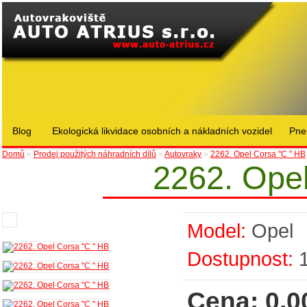
Blog
Ekologická likvidace osobních a nákladních vozidel
Pne
Domů
»
Prodej použitých náhradních dílů
»
Autovraky
»
2262. Opel Corsa "C " HB
2262. Opel
Model:
Opel
Dostupnost:
Cena: 0,0