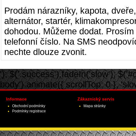
Prodám nárazníky, kapota, dveře, 
alternátor, startér, klimakompreso
dohodou. Můžeme dodat. Prosím j
telefonní číslo. Na SMS neodpovíd
nechte dlouze zvonit.
'); $('.success').fadeIn('slow'); $('#ca
body').animate({ scrollTop: 0 }, 'slow')
Informace
Zákaznický servis
Obchodní podmínky
Mapa stránky
Podmínky registrace