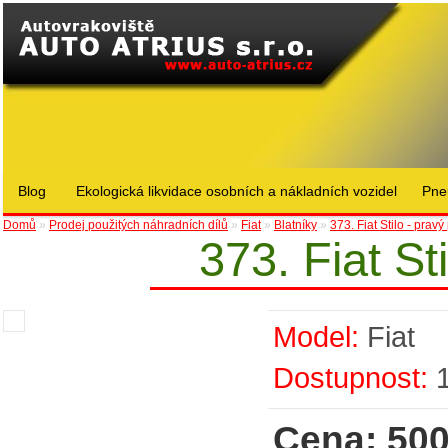
Blog
Ekologická likvidace osobních a nákladních vozidel
Pne
Domů
»
Prodej použitých náhradních dílů
»
Fiat
»
Blatníky
»
373. Fiat Stilo - pravý
373. Fiat St
Model:
Fiat
Dostupnost:
Cena: 500