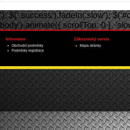
'); $('.success').fadeIn('slow'); $('#ca
body').animate({ scrollTop: 0 }, 'slow')
Informace
Zákaznický servis
Obchodní podmínky
Mapa stránky
Podmínky registrace