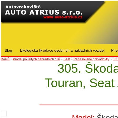
Blog
Ekologická likvidace osobních a nákladních vozidel
Pne
Domů
»
Prodej použitých náhradních dílů
»
Seat
»
Repasované převodovky
»
305
305. Škoda
Touran, Seat 
Model:
Škod