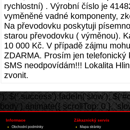
rychlostní)
.
Výrobní číslo je
4148
vyměněné vadné komponenty, zkon
Na převodovku poskytuji písemnou
starou převodovku ( výměnou). K
10 000 Kč. V případě zájmu mohu 
ZDARMA. Prosím jen telefonický k
SMS neodpovídám!!! Lokalita Hlin
zvonit.
'); $('.success').fadeIn('slow'); $('#ca
body').animate({ scrollTop: 0 }, 'slow')
Informace
Zákaznický servis
Obchodní podmínky
Mapa stránky