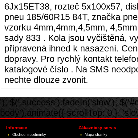
6Jx15ET38, rozteč 5x100x57, dis
pneu 185/60R15 84T, značka pneu
vzorku 4mm,4mm,4,5mm, 4,5mm . 
sady 833 . Kola jsou vyčištěná, 
připravená ihned k nasazení. Ce
dopravy. Pro rychlý kontakt telefo
katalogové číslo . Na SMS neodpov
nechte dlouze zvonit.
'); $('.success').fadeIn('slow'); $('#ca
body').animate({ scrollTop: 0 }, 'slow')
Informace
Zákaznický servis
Obchodní podmínky
Mapa stránky