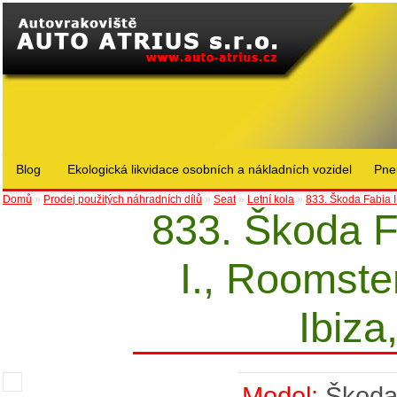
Blog
Ekologická likvidace osobních a nákladních vozidel
Pne
Domů
»
Prodej použitých náhradních dílů
»
Seat
»
Letní kola
»
833. Škoda Fabia I.
833. Škoda Fa
I., Roomste
Ibiz
Model:
Škod