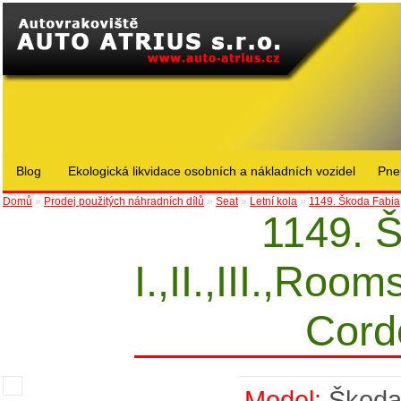
Blog
Ekologická likvidace osobních a nákladních vozidel
Pne
Domů
»
Prodej použitých náhradních dílů
»
Seat
»
Letní kola
»
1149. Škoda Fabia, 
1149. 
I.,II.,III.,Roo
Cord
Model:
Škod