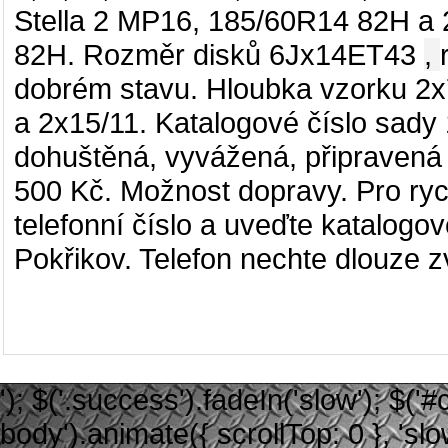
Stella 2 MP16
,
185/60R14 82H a
82H.
Rozměr disků
6Jx14ET43
,
dobrém stavu
.
Hloubka vzorku 2
a 2x15/11
. Katalogové číslo sady
dohuštěná, vyvážená, připravená 
500 Kč. Možnost dopravy. Pro ryc
telefonní číslo a uveďte katalogo
Pokřikov. Telefon nechte dlouze z
'); $('.success').fadeIn('slow'); $('#ca
body').animate({ scrollTop: 0 }, 'slow')