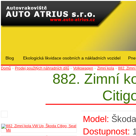
Blog
Ekologická likvidace osobních a nákladních vozidel
Pne
Domů
»
Prodej použitých náhradních dílů
»
Volkswagen
»
Zimní kola
»
882. Zimní
882. Zimní k
Citig
Model:
Škod
Dostupnost: