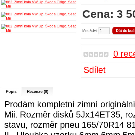
Cena: 3 5
Množství:
0 rec
Sdílet
Popis
Recenze (0)
Prodám kompletní zimní origináln
Mii
. Rozměr disků 5
Jx14ET35
, ro
stavu, rozměr pneu 165/70R14 8
II
. Hloubka vzorku 6mm,6mm,5m