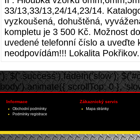
33/13,33/13,24/14,23/14
. Katalog
vyzkoušená, dohuštěná, vyvážená
kompletu je 3 500 Kč. Možnost dop
uvedené telefonní číslo a uveďte
neodpovídám!!! Lokalita Pokřikov.
'); $('.success').fadeIn('slow'); $('#ca
body').animate({ scrollTop: 0 }, 'slow')
Informace
Zákaznický servis
Obchodní podmínky
Mapa stránky
Podmínky registrace