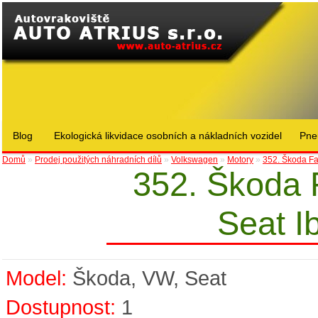
Blog
Ekologická likvidace osobních a nákladních vozidel
Pne
Domů
»
Prodej použitých náhradních dílů
»
Volkswagen
»
Motory
»
352. Škoda Fab
352. Škoda 
Seat I
Model:
Škoda, VW, Seat
Dostupnost:
1