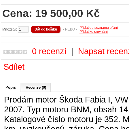
Cena: 19 500,00 Kč
Přidat do seznamu přání
Množství:
- NEBO -
Přidat ke srovnání
0 recenzí
|
Napsat recen
Sdílet
Popis
Recenze (0)
Prodám motor
Škoda Fabia I, VW 
2007. Typ motoru BNM, obsah 142
Katalogové číslo motoru je 352. M
km, vyzkoušený, záruka. Cena ho