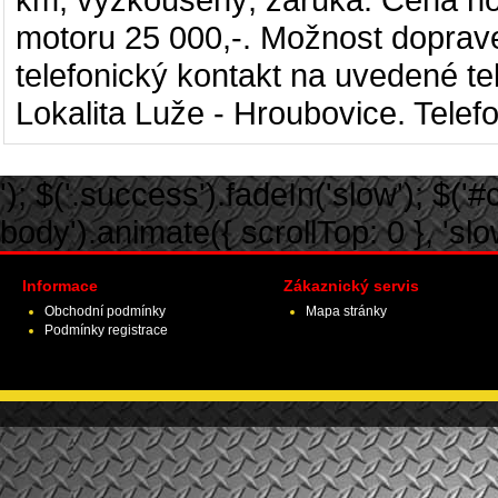
motoru 25 000,-. Možnost doprave
telefonický kontakt na uvedené t
Lokalita Luže - Hroubovice. Telef
'); $('.success').fadeIn('slow'); $('#ca
body').animate({ scrollTop: 0 }, 'slow')
Informace
Zákaznický servis
Obchodní podmínky
Mapa stránky
Podmínky registrace