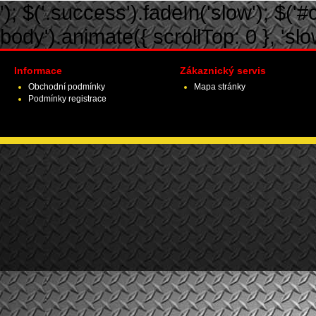
'); $('.success').fadeIn('slow'); $('#ca
body').animate({ scrollTop: 0 }, 'slow')
Informace
Zákaznický servis
Obchodní podmínky
Mapa stránky
Podmínky registrace