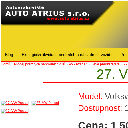
Blog
Ekologická likvidace osobních a nákladních vozidel
Pne
Domů
»
Prodej použitých náhradních dílů
»
Volkswagen
»
Levé přední dveře
»
27
27. 
Model:
Volks
Dostupnost:
Cena: 1 5