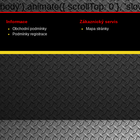
body').animate({ scrollTop: 0 }, 'slow')
Informace
Zákaznický servis
Obchodní podmínky
Mapa stránky
Podmínky registrace