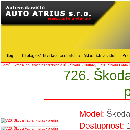
Blog
Ekologická likvidace osobních a nákladních vozidel
Pne
Domů
»
Prodej použitých náhradních dílů
»
Škoda
»
Blatníky
»
726. Škoda Fabia I
726. Škoda
Model:
Škod
Dostupnost: