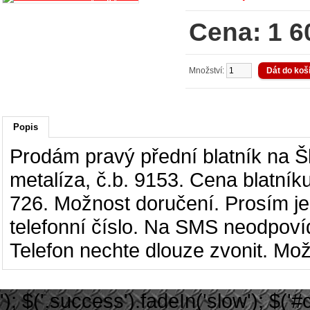
Cena: 1 6
Množství:
Popis
Prodám pravý přední blatník na Šk
metalíza, č.b. 9153.
Cena blatníku 
726. Možnost doručení. Prosím je
telefonní číslo. Na SMS neodpovíd
Telefon nechte dlouze zvonit.
Možn
'); $('.success').fadeIn('slow'); $('#ca