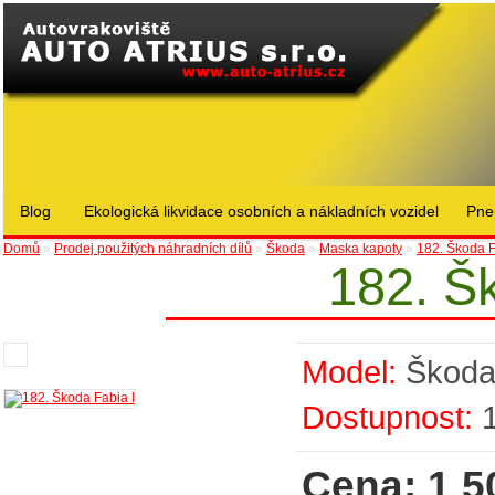
Blog
Ekologická likvidace osobních a nákladních vozidel
Pne
Domů
»
Prodej použitých náhradních dílů
»
Škoda
»
Maska kapoty
»
182. Škoda F
182. Š
Model:
Škod
Dostupnost:
Cena: 1 5