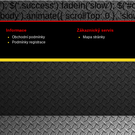
'); $('.success').fadeIn('slow'); $('#ca
body').animate({ scrollTop: 0 }, 'slow')
Informace
Zákaznický servis
Obchodní podmínky
Mapa stránky
Podmínky registrace