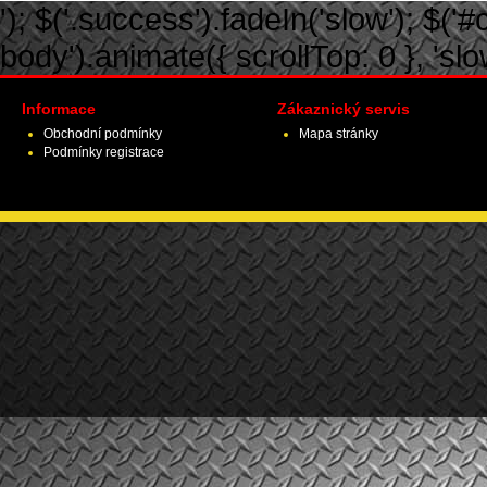
'); $('.success').fadeIn('slow'); $('#ca
body').animate({ scrollTop: 0 }, 'slow')
Informace
Zákaznický servis
Obchodní podmínky
Mapa stránky
Podmínky registrace