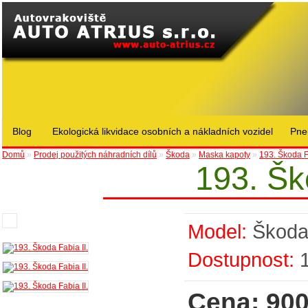
Blog
Ekologická likvidace osobních a nákladních vozidel
Pne
Domů
»
Prodej použitých náhradních dílů
»
Škoda
»
Maska kapoty
»
193. Škoda Fa
193. Šk
Model:
Škod
Dostupnost:
Cena: 900