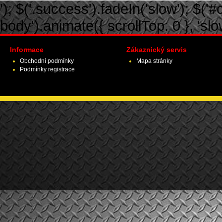
'); $('.success').fadeIn('slow'); $('#ca
body').animate({ scrollTop: 0 }, 'slow')
Informace
Zákaznický servis
Obchodní podmínky
Mapa stránky
Podmínky registrace