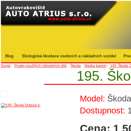
Blog
Ekologická likvidace osobních a nákladních vozidel
Pne
Domů
»
Prodej použitých náhradních dílů
»
Škoda
»
Maska kapoty
»
195. Škoda Oc
195. Ško
Model:
Škod
Dostupnost:
Cena: 1 5