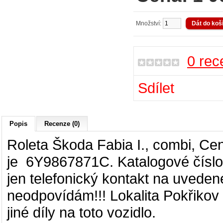
Množství:
0 rec
Sdílet
Popis
Recenze (0)
Roleta
Škoda Fabia I., combi
, Cen
je
6Y9867871C.
Katalogové číslo
jen telefonický kontakt na uveden
neodpovídám!!! Lokalita Pokřikov 
jiné díly na toto vozidlo.