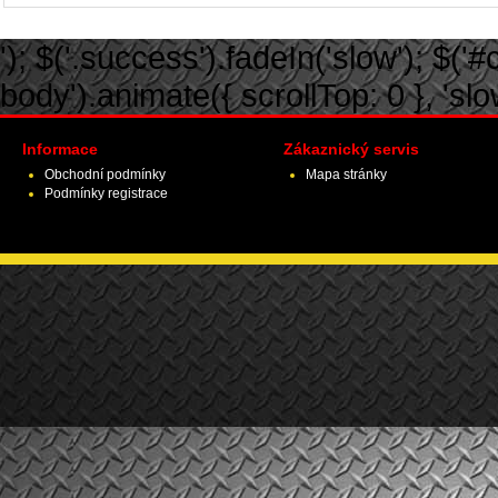
'); $('.success').fadeIn('slow'); $('#ca
body').animate({ scrollTop: 0 }, 'slow')
Informace
Zákaznický servis
Obchodní podmínky
Mapa stránky
Podmínky registrace