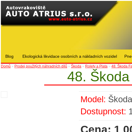
Blog
Ekologická likvidace osobních a nákladních vozidel
Pne
Domů
»
Prodej použitých náhradních dílů
»
Škoda
»
Rolety a Plata
»
48. Škoda Fa
48. Škoda 
Model:
Škod
Dostupnost:
Cena: 1 0