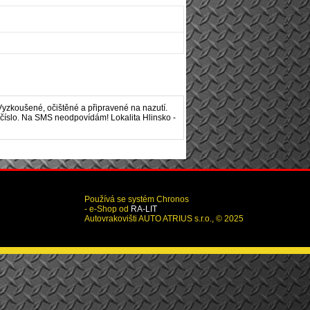
Vyzkoušené, očištěné a připravené na nazutí.
é číslo. Na SMS neodpovídám! Lokalita Hlinsko -
Používá se systém Chronos
- e-Shop od
RA-LIT
Autovrakovišti AUTO ATRIUS s.r.o., © 2025