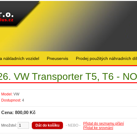
a nákladních vozidel
Pneuservis
Prodej použitých náhradních dí
26. VW Transporter T5, T6 - N
Model:
VW
Dostupnost:
4
Cena: 800,00 Kč
Přidat do seznamu přání
Množství:
- NEBO -
Přidat ke srovnání