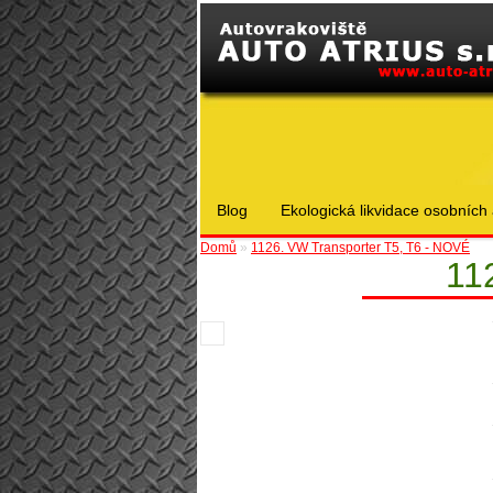
Blog
Ekologická likvidace osobních 
Domů
»
1126. VW Transporter T5, T6 - NOVÉ
11