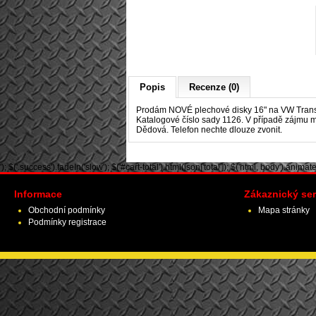
Popis
Recenze (0)
Prodám NOVÉ plechové disky 16" na VW Trans
Katalogové číslo sady 1126. V případě zájmu mo
Dědová. Telefon nechte dlouze zvonit.
'); $('.success').fadeIn('slow'); $('#cart-total').html(json['total']); $('html, body').animate({ 
Informace
Zákaznický ser
Obchodní podmínky
Mapa stránky
Podmínky registrace