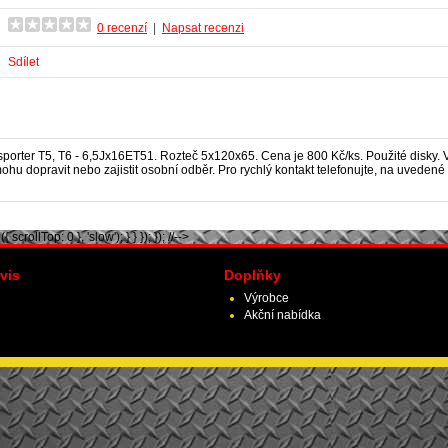
0 recenzí
|
Napsat recenzi
Sdílet
porter T5, T6
- 6,5Jx16ET51. Rozteč 5x120x65. Cena je 800 Kč/ks. Použité disky. 
hu dopravit nebo zajistit osobní odběr. Pro rychlý kontakt telefonujte, na uveden
scrollTop: 0 }, 'slow'); } } }); }); //-->
vis
Doplňky
Výrobce
Akční nabídka