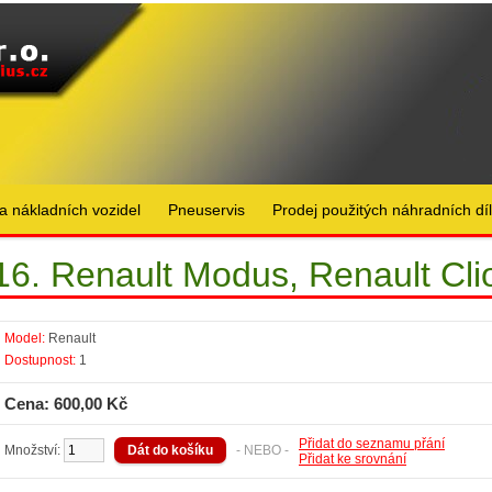
a nákladních vozidel
Pneuservis
Prodej použitých náhradních dí
6. Renault Modus, Renault Clio
Model:
Renault
Dostupnost:
1
Cena: 600,00 Kč
Přidat do seznamu přání
Množství:
- NEBO -
Přidat ke srovnání