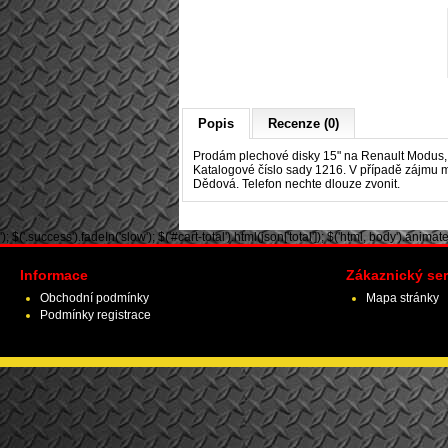
Popis
Recenze (0)
Prodám plechové disky 15" na Renault Modus, R
Katalogové číslo sady 1216. V případě zájmu mo
Dědová. Telefon nechte dlouze zvonit.
'); $('.success').fadeIn('slow'); $('#cart-total').html(json['total']); $('html, body').animate({ 
Informace
Zákaznický ser
Obchodní podmínky
Mapa stránky
Podmínky registrace