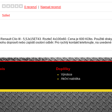
0 recenzí
|
Napsat recenzi
Sdílet
enault Clio III
- 5,5Jx15ET43. Rozteč 4x100x60. Cena je 600 Kč/ks. Použité disky.
hu dopravit nebo zajistit osobní odběr. Pro rychlý kontakt telefonujte, na uveden
scrollTop: 0 }, 'slow'); } } }); }); //-->
vis
Doplňky
Výrobce
Akční nabídka