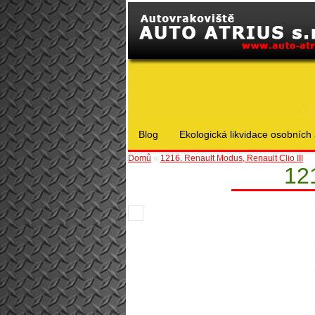
Blog
Ekologická likvidace osobních 
Domů
»
1216. Renault Modus, Renault Clio III
121