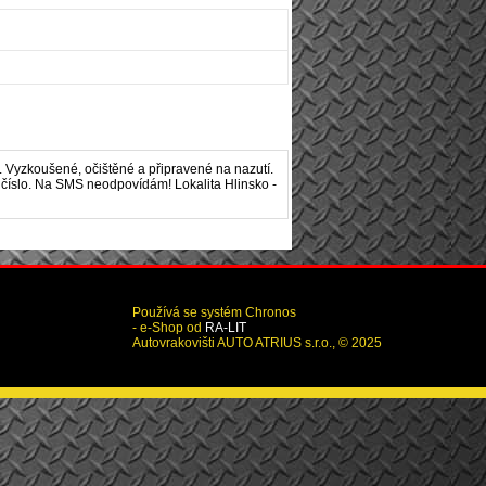
 Vyzkoušené, očištěné a připravené na nazutí.
é číslo. Na SMS neodpovídám! Lokalita Hlinsko -
Používá se systém Chronos
- e-Shop od
RA-LIT
Autovrakovišti AUTO ATRIUS s.r.o., © 2025