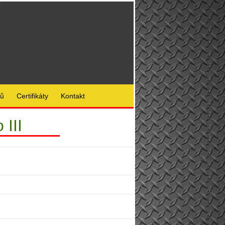
lů
Certifikáty
Kontakt
 III