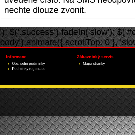
nechte dlouze zvonit.
'); $('.success').fadeIn('slow'); $('#ca
body').animate({ scrollTop: 0 }, 'slow')
Informace
Zákaznický servis
Obchodní podmínky
Mapa stránky
Podmínky registrace