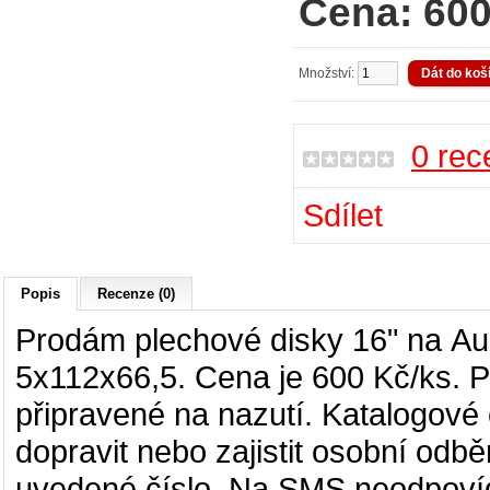
Cena: 600
Množství:
0 rec
Sdílet
Popis
Recenze (0)
Prodám plechové disky 16" na
Au
5x112x66,5. Cena je 600 Kč/ks. P
připravené na nazutí. Katalogové
dopravit nebo zajistit osobní odběr
uvedené číslo. Na SMS neodpovíd