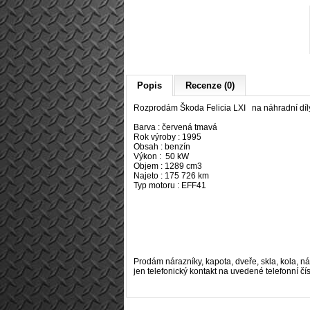
Popis
Recenze (0)
Rozprodám Škoda Felicia LXI na náhradní díl
Barva : červená tmavá
Rok výroby : 1995
Obsah : benzín
Výkon : 50 kW
Objem : 1289 cm3
Najeto :
175 726
km
Typ motoru :
EFF41
Prodám nárazníky, kapota, dveře, skla, kola, n
jen telefonický kontakt na uvedené telefonní č