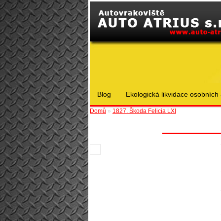
Blog
Ekologická likvidace osobních 
Domů
»
1827. Škoda Felicia LXI