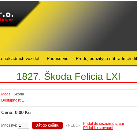
a nákladních vozidel
Pneuservis
Prodej použitých náhradních dí
1827. Škoda Felicia LXI
Model:
Škoda
Dostupnost:
1
Cena: 0,00 Kč
Přidat do seznamu přání
Množství:
- NEBO -
Přidat ke srovnání