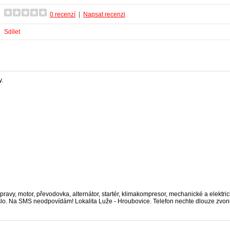
0 recenzí
|
Napsat recenzi
Sdílet
y.
ápravy, motor, převodovka, alternátor, startér, klimakompresor, mechanické a elekt
íslo. Na SMS neodpovídám! Lokalita Luže - Hroubovice. Telefon nechte dlouze zvoni