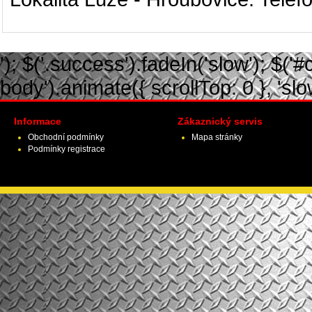
'); $('.success').fadeIn('slow'); $('#ca
body').animate({ scrollTop: 0 }, 'slow')
Informace
Zákaznický servis
Obchodní podmínky
Mapa stránky
Podmínky registrace