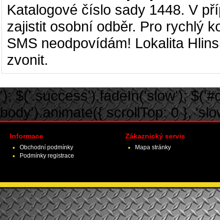
Katalogové číslo sady 1448. V p
zajistit osobní odběr. Pro rychlý 
SMS neodpovídám! Lokalita Hlins
zvonit.
'); $('.success').fadeIn('slow'); $('#ca
body').animate({ scrollTop: 0 }, 'slow')
Informace
Zákaznický servis
Obchodní podmínky
Mapa stránky
Podmínky registrace