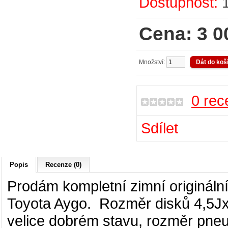
Dostupnost:
Cena: 3 0
Množství:
0 rec
Sdílet
Popis
Recenze (0)
Prodám kompletní zimní origináln
Toyota Aygo
. Rozměr disků 4,5
velice dobrém stavu, rozměr pn