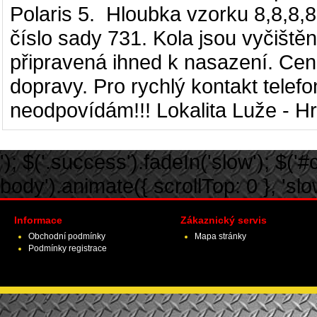
Polaris 5.
Hloubka vzorku 8,8,8,8
číslo sady 731. Kola jsou vyčišt
připravená ihned k nasazení. Cen
dopravy. Pro rychlý kontakt telef
neodpovídám!!! Lokalita Luže - Hr
'); $('.success').fadeIn('slow'); $('#ca
body').animate({ scrollTop: 0 }, 'slow')
Informace
Zákaznický servis
Obchodní podmínky
Mapa stránky
Podmínky registrace